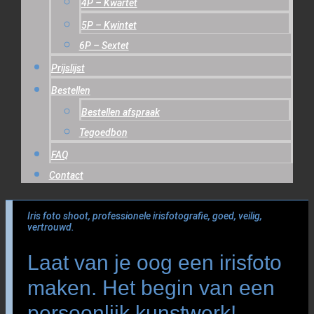
4P – Kwartet
5P – Kwintet
6P – Sextet
Prijslijst
Bestellen
Bestellen afspraak
Tegoedbon
FAQ
Contact
Iris foto shoot, professionele irisfotografie, goed, veilig,
vertrouwd.
Laat van je oog een irisfoto
maken. Het begin van een
persoonlijk kunstwerk!