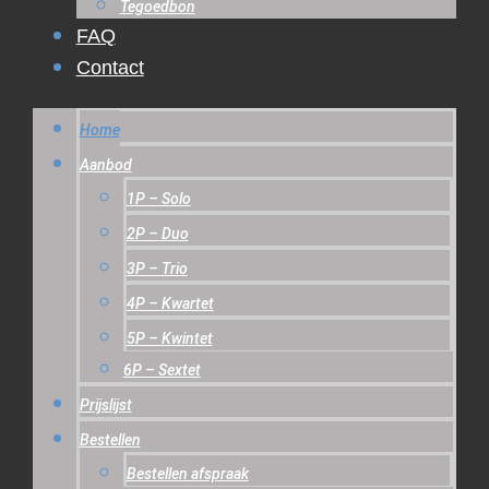
Tegoedbon
FAQ
Contact
Home
Aanbod
1P – Solo
2P – Duo
3P – Trio
4P – Kwartet
5P – Kwintet
6P – Sextet
Prijslijst
Bestellen
Bestellen afspraak