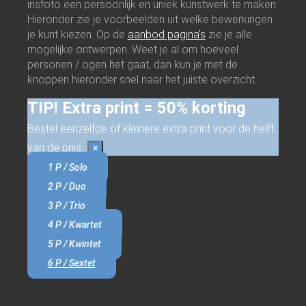
irisfoto een persoonlijk en uniek kunstwerk te maken.
Hieronder zie je voorbeelden uit welke bewerkingen
je kunt kiezen. Op de
aanbod pagina’s
zie je alle
mogelijke ontwerpen. Weet je al om hoeveel
personen / ogen het gaat, dan kun je met de
knoppen hieronder snel naar het juiste overzicht.
TIP! Extra print = 50% korting
Bestel eenzelfde of kleinere extra print voor de helft
van de prijs.
×
1 P / Solo
2 P / Duo
3 P / Trio
4 P / Kwartet
5 P / Kwintet
6 P / Sextet