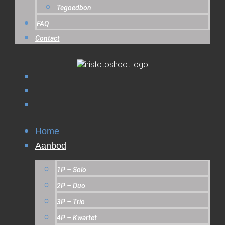
Tegoedbon
FAQ
Contact
Home
Aanbod
1P – Solo
2P – Duo
3P – Trio
4P – Kwartet