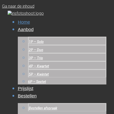
Ga naar de inhoud
Home
Aanbod
1P – Solo
2P – Duo
3P – Trio
4P – Kwartet
5P – Kwintet
6P – Sextet
Prijslijst
Bestellen
Bestellen afspraak