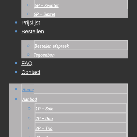
5P – Kwintet
6P – Sextet
Prijslijst
Bestellen
Bestellen afspraak
Tegoedbon
FAQ
Contact
Home
Aanbod
1P – Solo
2P – Duo
3P – Trio